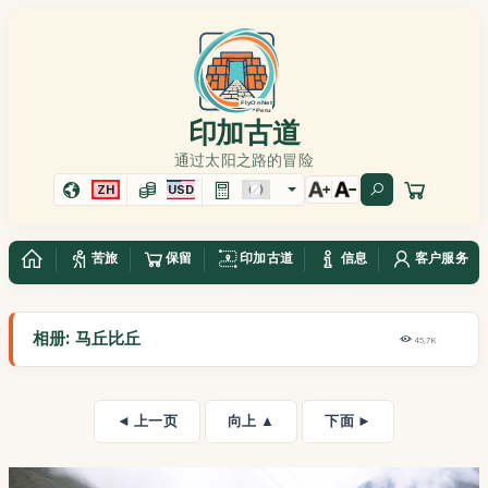
印加古道
通过太阳之路的冒险
ZH
USD
苦旅
保留
印加古道
信息
客户服务
相册: 马丘比丘
45,7K
◄ 上一页
向上 ▲
下面 ►