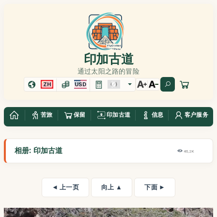
印加古道
通过太阳之路的冒险
ZH
USD
苦旅
保留
印加古道
信息
客户服务
相册: 印加古道
46,2K
◄ 上一页
向上 ▲
下面 ►