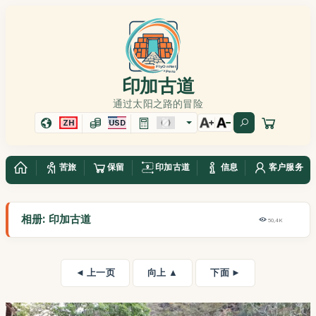
印加古道
通过太阳之路的冒险
ZH
USD
苦旅
保留
印加古道
信息
客户服务
相册: 印加古道
50,4K
◄ 上一页
向上 ▲
下面 ►