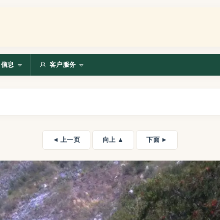
信息
客户服务
◄ 上一页
向上 ▲
下面 ►