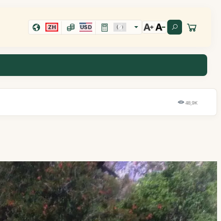
ZH
USD
48,9K