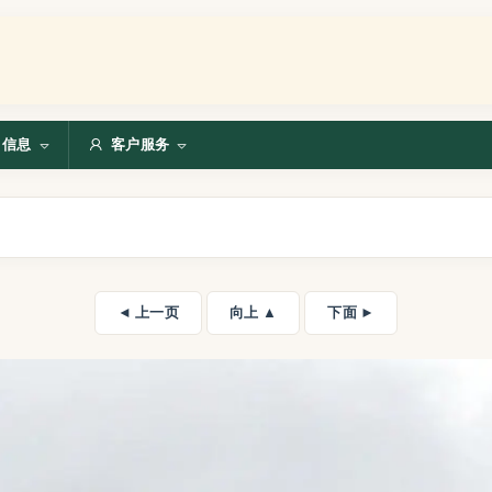
信息
客户服务
◄ 上一页
向上 ▲
下面 ►