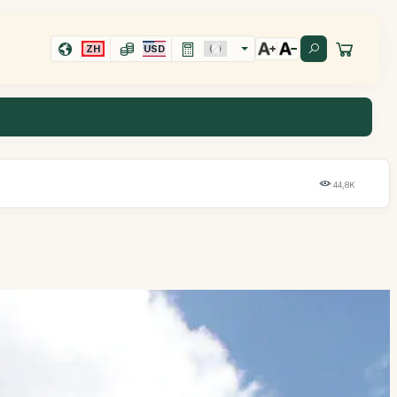
ZH
USD
44,8K