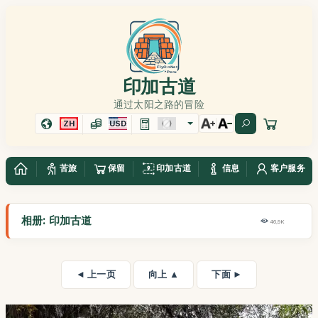
印加古道
通过太阳之路的冒险
ZH
USD
苦旅
保留
印加古道
信息
客户服务
相册: 印加古道
46,9K
◄ 上一页
向上 ▲
下面 ►