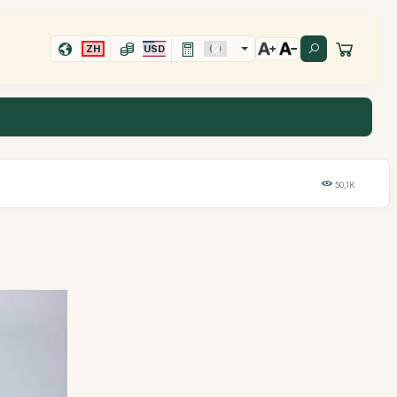
ZH
USD
50,1K