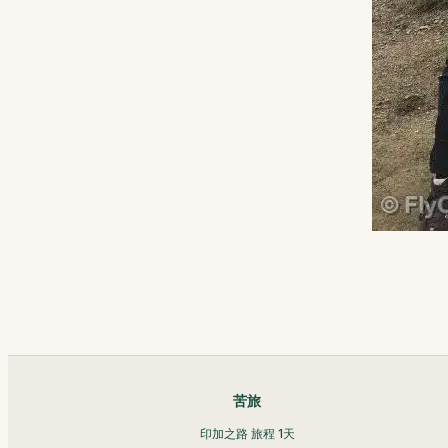
苦旅
印加之路 旅程 1天