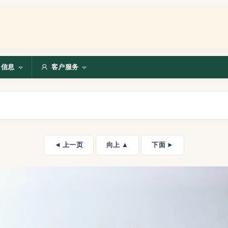
信息
客户服务
◄ 上一页
向上 ▲
下面 ►