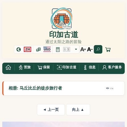
印加古道
通过太阳之路的冒险
ZH
USD
苦旅
保留
印加古道
信息
客户服务
相册: 马丘比丘的徒步旅行者
17K
◄ 上一页
向上 ▲