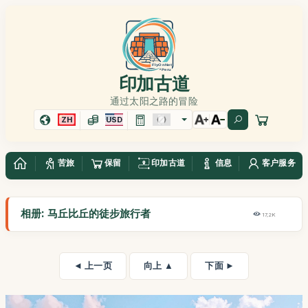
印加古道
通过太阳之路的冒险
ZH
USD
苦旅
保留
印加古道
信息
客户服务
相册: 马丘比丘的徒步旅行者
17,2K
◄ 上一页
向上 ▲
下面 ►